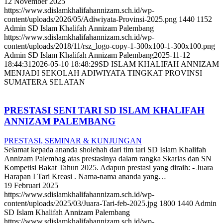
12 November 2025
https://www.sdislamkhalifahannizam.sch.id/wp-
content/uploads/2026/05/Adiwiyata-Provinsi-2025.png
1440
1152
Admin SD Islam Khalifah Annizam Palembang
https://www.sdislamkhalifahannizam.sch.id/wp-
content/uploads/2018/11/rsz_logo-copy-1-300x100-1-300x100.png
Admin SD Islam Khalifah Annizam Palembang
2025-11-12
18:44:31
2026-05-10 18:48:29
SD ISLAM KHALIFAH ANNIZAM
MENJADI SEKOLAH ADIWIYATA TINGKAT PROVINSI
SUMATERA SELATAN
PRESTASI SENI TARI SD ISLAM KHALIFAH
ANNIZAM PALEMBANG
PRESTASI, SEMINAR & KUNJUNGAN
Selamat kepada ananda sholehah dari tim tari SD Islam Khalifah
Annizam Palembag atas prestasinya dalam rangka Skarlas dan SN
Kompetisi Bakat Tahun 2025. Adapun prestasi yang diraih: - Juara
Harapan I Tari Kreasi . Nama-nama ananda yang…
19 Februari 2025
https://www.sdislamkhalifahannizam.sch.id/wp-
content/uploads/2025/03/Juara-Tari-feb-2025.jpg
1800
1440
Admin
SD Islam Khalifah Annizam Palembang
https://www.sdislamkhalifahannizam.sch.id/wp-