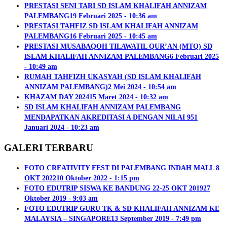
PRESTASI SENI TARI SD ISLAM KHALIFAH ANNIZAM
PALEMBANG
19 Februari 2025 - 10:36 am
PRESTASI TAHFIZ SD ISLAM KHALIFAH ANNIZAM
PALEMBANG
16 Februari 2025 - 10:45 am
PRESTASI MUSABAQOH TILAWATIL QUR’AN (MTQ) SD
ISLAM KHALIFAH ANNIZAM PALEMBANG
6 Februari 2025
- 10:49 am
RUMAH TAHFIZH UKASYAH (SD ISLAM KHALIFAH
ANNIZAM PALEMBANG)
2 Mei 2024 - 10:54 am
KHAZAM DAY 2024
15 Maret 2024 - 10:32 am
SD ISLAM KHALIFAH ANNIZAM PALEMBANG
MENDAPATKAN AKREDITASI A DENGAN NILAI 95
1
Januari 2024 - 10:23 am
GALERI TERBARU
FOTO CREATIVITY FEST DI PALEMBANG INDAH MALL 8
OKT 2022
10 Oktober 2022 - 1:15 pm
FOTO EDUTRIP SISWA KE BANDUNG 22-25 OKT 2019
27
Oktober 2019 - 9:03 am
FOTO EDUTRIP GURU TK & SD KHALIFAH ANNIZAM KE
MALAYSIA – SINGAPORE
13 September 2019 - 7:49 pm