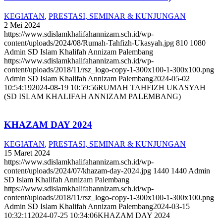
KEGIATAN
,
PRESTASI, SEMINAR & KUNJUNGAN
2 Mei 2024
https://www.sdislamkhalifahannizam.sch.id/wp-
content/uploads/2024/08/Rumah-Tahfizh-Ukasyah.jpg
810
1080
Admin SD Islam Khalifah Annizam Palembang
https://www.sdislamkhalifahannizam.sch.id/wp-
content/uploads/2018/11/rsz_logo-copy-1-300x100-1-300x100.png
Admin SD Islam Khalifah Annizam Palembang
2024-05-02
10:54:19
2024-08-19 10:59:56
RUMAH TAHFIZH UKASYAH
(SD ISLAM KHALIFAH ANNIZAM PALEMBANG)
KHAZAM DAY 2024
KEGIATAN
,
PRESTASI, SEMINAR & KUNJUNGAN
15 Maret 2024
https://www.sdislamkhalifahannizam.sch.id/wp-
content/uploads/2024/07/khazam-day-2024.jpg
1440
1440
Admin
SD Islam Khalifah Annizam Palembang
https://www.sdislamkhalifahannizam.sch.id/wp-
content/uploads/2018/11/rsz_logo-copy-1-300x100-1-300x100.png
Admin SD Islam Khalifah Annizam Palembang
2024-03-15
10:32:11
2024-07-25 10:34:06
KHAZAM DAY 2024