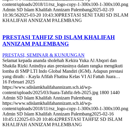
content/uploads/2018/11/rsz_logo-copy-1-300x100-1-300x100.png
Admin SD Islam Khalifah Annizam Palembang
2025-02-19
10:36:56
2025-03-20 10:43:30
PRESTASI SENI TARI SD ISLAM
KHALIFAH ANNIZAM PALEMBANG
PRESTASI TAHFIZ SD ISLAM KHALIFAH
ANNIZAM PALEMBANG
PRESTASI, SEMINAR & KUNJUNGAN
Selamat kepada ananda sholehah Kekira Yuka Al Abqori dan
Shakila Rizki Anindiya atas prestasinya dalam rangka mengikuti
lomba di SMP LTI Indo Global Mandiri (IGM). Adapun prestasi
yang diraih: - Kayla Afifah Fhatina Kelas VI Al Fattah Juara…
16 Februari 2025
https://www.sdislamkhalifahannizam.sch.id/wp-
content/uploads/2025/03/Juara-Tahfiz-feb-2025.jpg
1800
1440
Admin SD Islam Khalifah Annizam Palembang
https://www.sdislamkhalifahannizam.sch.id/wp-
content/uploads/2018/11/rsz_logo-copy-1-300x100-1-300x100.png
Admin SD Islam Khalifah Annizam Palembang
2025-02-16
10:45:12
2025-03-20 10:46:42
PRESTASI TAHFIZ SD ISLAM
KHALIFAH ANNIZAM PALEMBANG