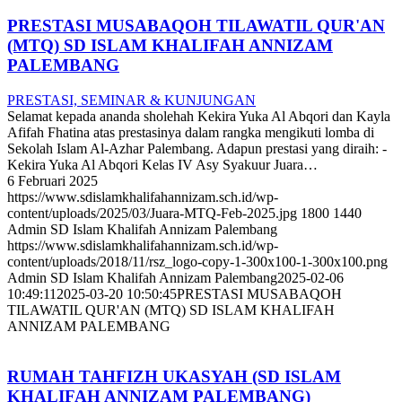
PRESTASI MUSABAQOH TILAWATIL QUR'AN
(MTQ) SD ISLAM KHALIFAH ANNIZAM
PALEMBANG
PRESTASI, SEMINAR & KUNJUNGAN
Selamat kepada ananda sholehah Kekira Yuka Al Abqori dan Kayla
Afifah Fhatina atas prestasinya dalam rangka mengikuti lomba di
Sekolah Islam Al-Azhar Palembang. Adapun prestasi yang diraih: -
Kekira Yuka Al Abqori Kelas IV Asy Syakuur Juara…
6 Februari 2025
https://www.sdislamkhalifahannizam.sch.id/wp-
content/uploads/2025/03/Juara-MTQ-Feb-2025.jpg
1800
1440
Admin SD Islam Khalifah Annizam Palembang
https://www.sdislamkhalifahannizam.sch.id/wp-
content/uploads/2018/11/rsz_logo-copy-1-300x100-1-300x100.png
Admin SD Islam Khalifah Annizam Palembang
2025-02-06
10:49:11
2025-03-20 10:50:45
PRESTASI MUSABAQOH
TILAWATIL QUR'AN (MTQ) SD ISLAM KHALIFAH
ANNIZAM PALEMBANG
RUMAH TAHFIZH UKASYAH (SD ISLAM
KHALIFAH ANNIZAM PALEMBANG)