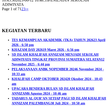
10:45:30
2023-06-12 10:48:53
PENILAIAN SEKOLAH
ADIWIYATA
Page 1 of 7
1
2
3
›
»
KEGIATAN TERBARU
TES KEMAMPUAN AKADEMIK (TKA) TAHUN 2026
23 April
2026 - 6:50 pm
KHAZAM DAY 2026
19 Maret 2026 - 6:56 pm
SD ISLAM KHALIFAH ANNIZAM MENJADI SEKOLAH
ADIWIYATA TINGKAT PROVINSI SUMATERA SELATAN
12
November 2025 - 6:44 pm
PELAKSANAAN ANBK NOPEMBER 2024
6 November 2024 -
10:33 am
KHALIFAH CAMP OKTOBER 2024
20 Oktober 2024 - 10:43
am
UPACARA BENDERA BULAN SD ISLAM KHALIFAH
ANNIZAM
6 Agustus 2024 - 10:46 am
TADARUS AL QUR’AN SETIAP PAGI SD ISLAM KHALIFAH
ANNIZAM PALEMBANG
30 Juli 2024 - 10:50 am