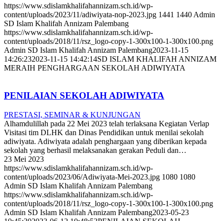
https://www.sdislamkhalifahannizam.sch.id/wp-
content/uploads/2023/11/adiwiyata-nop-2023.jpg
1441
1440
Admin
SD Islam Khalifah Annizam Palembang
https://www.sdislamkhalifahannizam.sch.id/wp-
content/uploads/2018/11/rsz_logo-copy-1-300x100-1-300x100.png
Admin SD Islam Khalifah Annizam Palembang
2023-11-15
14:26:23
2023-11-15 14:42:14
SD ISLAM KHALIFAH ANNIZAM
MERAIH PENGHARGAAN SEKOLAH ADIWIYATA
PENILAIAN SEKOLAH ADIWIYATA
PRESTASI, SEMINAR & KUNJUNGAN
Alhamdulillah pada 22 Mei 2023 telah terlaksana Kegiatan Verlap
Visitasi tim DLHK dan Dinas Pendidikan untuk menilai sekolah
adiwiyata. Adiwiyata adalah penghargaan yang diberikan kepada
sekolah yang berhasil melaksanakan gerakan Peduli dan…
23 Mei 2023
https://www.sdislamkhalifahannizam.sch.id/wp-
content/uploads/2023/06/Adiwiyata-Mei-2023.jpg
1080
1080
Admin SD Islam Khalifah Annizam Palembang
https://www.sdislamkhalifahannizam.sch.id/wp-
content/uploads/2018/11/rsz_logo-copy-1-300x100-1-300x100.png
Admin SD Islam Khalifah Annizam Palembang
2023-05-23