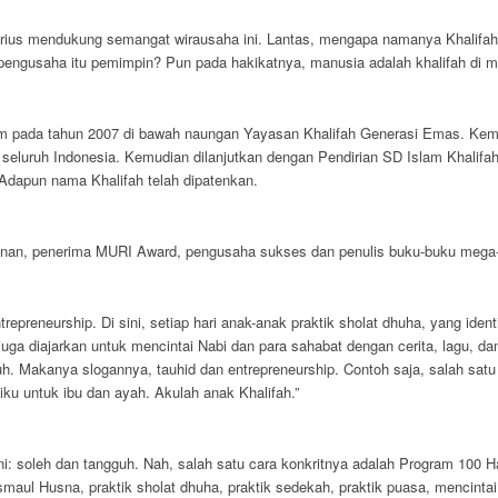
ius mendukung semangat wirausaha ini. Lantas, mengapa namanya Khalifah? N
engusaha itu pemimpin? Pun pada hakikatnya, manusia adalah khalifah di 
atam pada tahun 2007 di bawah naungan Yayasan Khalifah Generasi Emas. Ke
eluruh Indonesia. Kemudian dilanjutkan dengan Pendirian SD Islam Khalifah ya
Adapun nama Khalifah telah dipatenkan.
anan, penerima MURI Award, pengusaha sukses dan penulis buku-buku mega-b
repreneurship. Di sini, setiap hari anak-anak praktik sholat dhuha, yang iden
uga diajarkan untuk mencintai Nabi dan para sahabat dengan cerita, lagu, da
h. Makanya slogannya, tauhid dan entrepreneurship. Contoh saja, salah satu l
iku untuk ibu dan ayah. Akulah anak Khalifah.”
ini: soleh dan tangguh. Nah, salah satu cara konkritnya adalah Program 100 H
aul Husna, praktik sholat dhuha, praktik sedekah, praktik puasa, mencintai 