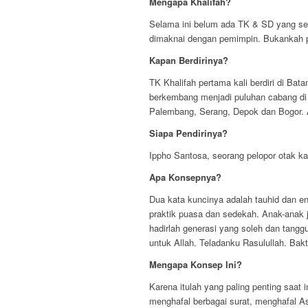
Mengapa Khalifah?
Selama ini belum ada TK & SD yang ser
dimaknai dengan pemimpin. Bukankah p
Kapan Berdirinya?
TK Khalifah pertama kali berdiri di B
berkembang menjadi puluhan cabang di s
Palembang, Serang, Depok dan Bogor. 
Siapa Pendirinya?
Ippho Santosa, seorang pelopor otak k
Apa Konsepnya?
Dua kata kuncinya adalah tauhid dan ent
praktik puasa dan sedekah. Anak-anak j
hadirlah generasi yang soleh dan tanggu
untuk Allah. Teladanku Rasulullah. Bakt
Mengapa Konsep Ini?
Karena itulah yang paling penting saat 
menghafal berbagai surat, menghafal Asm