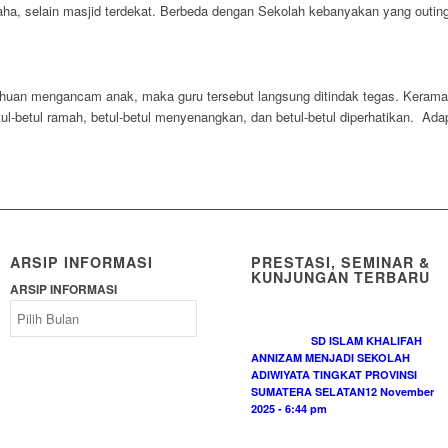
aha, selain masjid terdekat. Berbeda dengan Sekolah kebanyakan yang outi
huan mengancam anak, maka guru tersebut langsung ditindak tegas. Keramahan
tul-betul ramah, betul-betul menyenangkan, dan betul-betul diperhatikan. Ada
ARSIP INFORMASI
PRESTASI, SEMINAR &
KUNJUNGAN TERBARU
ARSIP INFORMASI
SD ISLAM KHALIFAH
ANNIZAM MENJADI SEKOLAH
ADIWIYATA TINGKAT PROVINSI
SUMATERA SELATAN
12 November
2025 - 6:44 pm