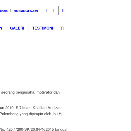
randa
HUBUNGI KAMI
N
GALERI
TESTIMONI
, seorang pengusaha, motivator dan
hun 2010, SD Islam Khalifah Annizam
 Palembang yang dipimpin oleh Ibu Hj.
 No. 420.1/290-SK/26.8/PN/2015 tanggal