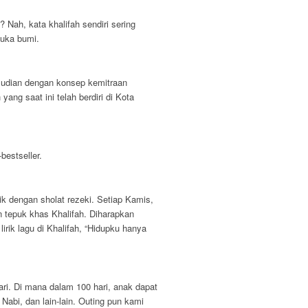
ah, kata khalifah sendiri sering
muka bumi.
mudian dengan konsep kemitraan
ng saat ini telah berdiri di Kota
estseller.
tik dengan sholat rezeki. Setiap Kamis,
n tepuk khas Khalifah. Diharapkan
irik lagu di Khalifah, “Hidupku hanya
ari. Di mana dalam 100 hari, anak dapat
Nabi, dan lain-lain. Outing pun kami