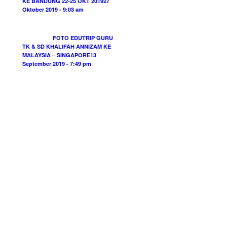
KE BANDUNG 22-25 OKT 2019
27
Oktober 2019 - 9:03 am
FOTO EDUTRIP GURU
TK & SD KHALIFAH ANNIZAM KE
MALAYSIA – SINGAPORE
13
September 2019 - 7:49 pm