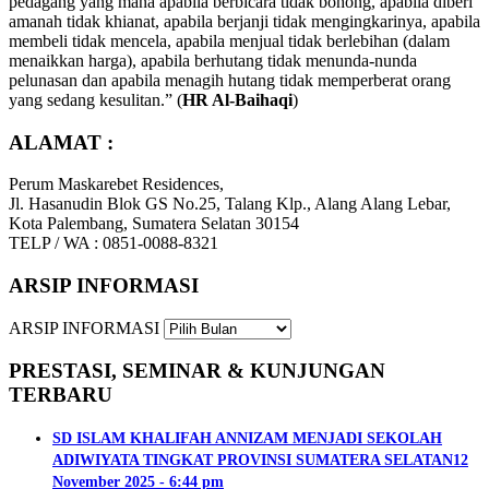
pedagang yang mana apabila berbicara tidak bohong, apabila diberi
amanah tidak khianat, apabila berjanji tidak mengingkarinya, apabila
membeli tidak mencela, apabila menjual tidak berlebihan (dalam
menaikkan harga), apabila berhutang tidak menunda-nunda
pelunasan dan apabila menagih hutang tidak memperberat orang
yang sedang kesulitan.” (
HR Al-Baihaqi
)
ALAMAT :
Perum Maskarebet Residences,
Jl. Hasanudin Blok GS No.25, Talang Klp., Alang Alang Lebar,
Kota Palembang, Sumatera Selatan 30154
TELP / WA : 0851-0088-8321
ARSIP INFORMASI
ARSIP INFORMASI
PRESTASI, SEMINAR & KUNJUNGAN
TERBARU
SD ISLAM KHALIFAH ANNIZAM MENJADI SEKOLAH
ADIWIYATA TINGKAT PROVINSI SUMATERA SELATAN
12
November 2025 - 6:44 pm