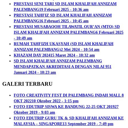
PRESTASI SENI TARI SD ISLAM KHALIFAH ANNIZAM
PALEMBANG
19 Februari 2025 - 10:36 am
PRESTASI TAHFIZ SD ISLAM KHALIFAH ANNIZAM
PALEMBANG
16 Februari 2025 - 10:45 am
PRESTASI MUSABAQOH TILAWATIL QUR’AN (MTQ) SD
ISLAM KHALIFAH ANNIZAM PALEMBANG
6 Februari 2025
- 10:49 am
RUMAH TAHFIZH UKASYAH (SD ISLAM KHALIFAH
ANNIZAM PALEMBANG)
2 Mei 2024 - 10:54 am
KHAZAM DAY 2024
15 Maret 2024 - 10:32 am
SD ISLAM KHALIFAH ANNIZAM PALEMBANG
MENDAPATKAN AKREDITASI A DENGAN NILAI 95
1
Januari 2024 - 10:23 am
GALERI TERBARU
FOTO CREATIVITY FEST DI PALEMBANG INDAH MALL 8
OKT 2022
10 Oktober 2022 - 1:15 pm
FOTO EDUTRIP SISWA KE BANDUNG 22-25 OKT 2019
27
Oktober 2019 - 9:03 am
FOTO EDUTRIP GURU TK & SD KHALIFAH ANNIZAM KE
MALAYSIA – SINGAPORE
13 September 2019 - 7:49 pm