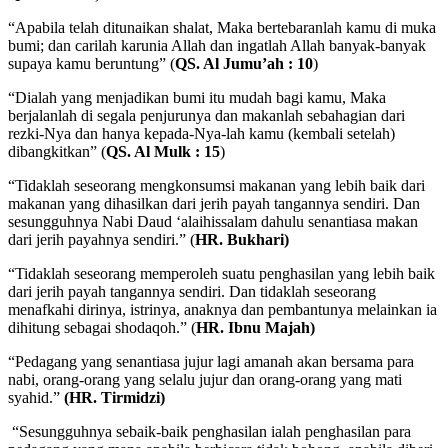
“Apabila telah ditunaikan shalat, Maka bertebaranlah kamu di muka
bumi; dan carilah karunia Allah dan ingatlah Allah banyak-banyak
supaya kamu beruntung” (
QS. Al Jumu’ah : 10
)
“Dialah yang menjadikan bumi itu mudah bagi kamu, Maka
berjalanlah di segala penjurunya dan makanlah sebahagian dari
rezki-Nya dan hanya kepada-Nya-lah kamu (kembali setelah)
dibangkitkan” (
QS. Al Mulk : 15
)
“Tidaklah seseorang mengkonsumsi makanan yang lebih baik dari
makanan yang dihasilkan dari jerih payah tangannya sendiri. Dan
sesungguhnya Nabi Daud ‘alaihissalam dahulu senantiasa makan
dari jerih payahnya sendiri.” (
HR. Bukhari)
“Tidaklah seseorang memperoleh suatu penghasilan yang lebih baik
dari jerih payah tangannya sendiri. Dan tidaklah seseorang
menafkahi dirinya, istrinya, anaknya dan pembantunya melainkan ia
dihitung sebagai shodaqoh.” (
HR. Ibnu Majah)
“Pedagang yang senantiasa jujur lagi amanah akan bersama para
nabi, orang-orang yang selalu jujur dan orang-orang yang mati
syahid.”
(HR. Tirmidzi)
“Sesungguhnya sebaik-baik penghasilan ialah penghasilan para