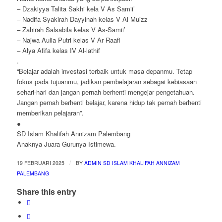
– Dzakiyya Talita Sakhi kela V As Samii’
– Nadifa Syakirah Dayyinah kelas V Al Muizz
– Zahirah Salsabila kelas V As-Samii’
– Najwa Aulia Putri kelas V Ar Raafi
– Alya Afifa kelas IV Al-lathif
.
“Belajar adalah investasi terbaik untuk masa depanmu. Tetap
fokus pada tujuanmu, jadikan pembelajaran sebagai kebiasaan
sehari-hari dan jangan pernah berhenti mengejar pengetahuan.
Jangan pernah berhenti belajar, karena hidup tak pernah berhenti
memberikan pelajaran”.
●
SD Islam Khalifah Annizam Palembang
Anaknya Juara Gurunya Istimewa.
/
19 FEBRUARI 2025
BY
ADMIN SD ISLAM KHALIFAH ANNIZAM
PALEMBANG
Share this entry