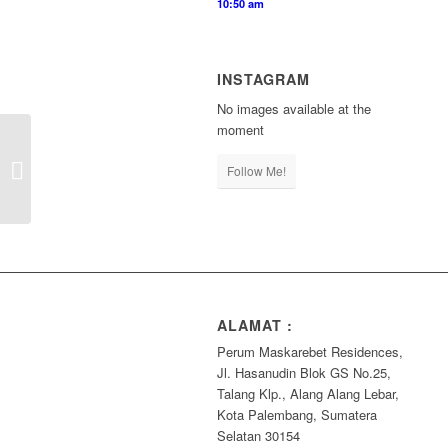
10:50 am
INSTAGRAM
No images available at the
moment
FOTO EDUTRIP GURU
TK & SD KHALIFAH
Follow Me!
ANNIZAM KE
MALAYSIA –
SINGAPO...
ALAMAT :
Perum Maskarebet Residences,
Jl. Hasanudin Blok GS No.25,
Talang Klp., Alang Alang Lebar,
Kota Palembang, Sumatera
Selatan 30154