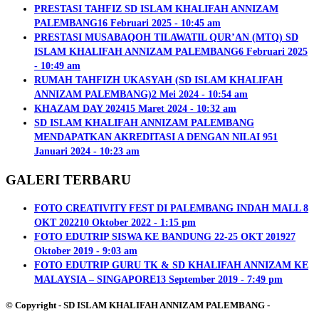
PRESTASI TAHFIZ SD ISLAM KHALIFAH ANNIZAM
PALEMBANG
16 Februari 2025 - 10:45 am
PRESTASI MUSABAQOH TILAWATIL QUR’AN (MTQ) SD
ISLAM KHALIFAH ANNIZAM PALEMBANG
6 Februari 2025
- 10:49 am
RUMAH TAHFIZH UKASYAH (SD ISLAM KHALIFAH
ANNIZAM PALEMBANG)
2 Mei 2024 - 10:54 am
KHAZAM DAY 2024
15 Maret 2024 - 10:32 am
SD ISLAM KHALIFAH ANNIZAM PALEMBANG
MENDAPATKAN AKREDITASI A DENGAN NILAI 95
1
Januari 2024 - 10:23 am
GALERI TERBARU
FOTO CREATIVITY FEST DI PALEMBANG INDAH MALL 8
OKT 2022
10 Oktober 2022 - 1:15 pm
FOTO EDUTRIP SISWA KE BANDUNG 22-25 OKT 2019
27
Oktober 2019 - 9:03 am
FOTO EDUTRIP GURU TK & SD KHALIFAH ANNIZAM KE
MALAYSIA – SINGAPORE
13 September 2019 - 7:49 pm
© Copyright - SD ISLAM KHALIFAH ANNIZAM PALEMBANG -