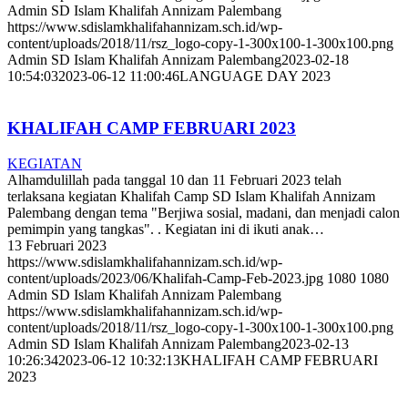
Admin SD Islam Khalifah Annizam Palembang
https://www.sdislamkhalifahannizam.sch.id/wp-
content/uploads/2018/11/rsz_logo-copy-1-300x100-1-300x100.png
Admin SD Islam Khalifah Annizam Palembang
2023-02-18
10:54:03
2023-06-12 11:00:46
LANGUAGE DAY 2023
KHALIFAH CAMP FEBRUARI 2023
KEGIATAN
Alhamdulillah pada tanggal 10 dan 11 Februari 2023 telah
terlaksana kegiatan Khalifah Camp SD Islam Khalifah Annizam
Palembang dengan tema "Berjiwa sosial, madani, dan menjadi calon
pemimpin yang tangkas". . Kegiatan ini di ikuti anak…
13 Februari 2023
https://www.sdislamkhalifahannizam.sch.id/wp-
content/uploads/2023/06/Khalifah-Camp-Feb-2023.jpg
1080
1080
Admin SD Islam Khalifah Annizam Palembang
https://www.sdislamkhalifahannizam.sch.id/wp-
content/uploads/2018/11/rsz_logo-copy-1-300x100-1-300x100.png
Admin SD Islam Khalifah Annizam Palembang
2023-02-13
10:26:34
2023-06-12 10:32:13
KHALIFAH CAMP FEBRUARI
2023