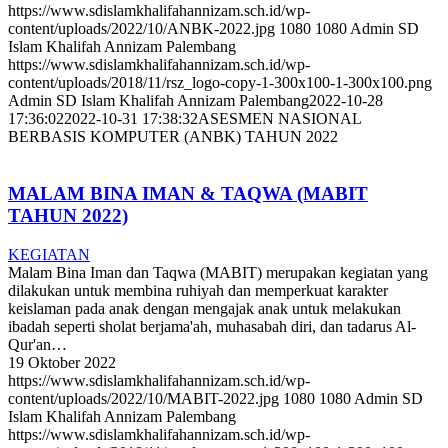
https://www.sdislamkhalifahannizam.sch.id/wp-
content/uploads/2022/10/ANBK-2022.jpg
1080
1080
Admin SD
Islam Khalifah Annizam Palembang
https://www.sdislamkhalifahannizam.sch.id/wp-
content/uploads/2018/11/rsz_logo-copy-1-300x100-1-300x100.png
Admin SD Islam Khalifah Annizam Palembang
2022-10-28
17:36:02
2022-10-31 17:38:32
ASESMEN NASIONAL
BERBASIS KOMPUTER (ANBK) TAHUN 2022
MALAM BINA IMAN & TAQWA (MABIT
TAHUN 2022)
KEGIATAN
Malam Bina Iman dan Taqwa (MABIT) merupakan kegiatan yang
dilakukan untuk membina ruhiyah dan memperkuat karakter
keislaman pada anak dengan mengajak anak untuk melakukan
ibadah seperti sholat berjama'ah, muhasabah diri, dan tadarus Al-
Qur'an…
19 Oktober 2022
https://www.sdislamkhalifahannizam.sch.id/wp-
content/uploads/2022/10/MABIT-2022.jpg
1080
1080
Admin SD
Islam Khalifah Annizam Palembang
https://www.sdislamkhalifahannizam.sch.id/wp-