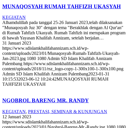
MUNAQOSYAH RUMAH TAHFIZH UKASYAH
KEGIATAN
Alhamdulillah pada tanggal 25-26 Januari 2023,telah dilaksanakan
"Munaqosyah Juz 30" dengan tema "Berakhlak dengan Al Qur'an"
di Rumah Tahfizh Ukasyah. Rumah Tahfizh ini merupakan program
di bawah Yayasan Khalifah Annizam, setelah berjalan…
31 Januari 2023
https://www.sdislamkhalifahannizam.sch.id/wp-
content/uploads/2023/01/Munaqosyah-Rumah-Tahfizh-Ukasyah-
Jan-2023.jpg
1080
1080
Admin SD Islam Khalifah Annizam
Palembang
https://www.sdislamkhalifahannizam.sch.id/wp-
content/uploads/2018/11/rsz_logo-copy-1-300x100-1-300x100.png
Admin SD Islam Khalifah Annizam Palembang
2023-01-31
10:15:53
2023-06-12 10:24:42
MUNAQOSYAH RUMAH
TAHFIZH UKASYAH
NGOBROL BARENG MR. RANDY
KEGIATAN
,
PRESTASI, SEMINAR & KUNJUNGAN
12 Januari 2023
https://www.sdislamkhalifahannizam.sch.id/wp-
content/uploads/2023/01/Ngobrol-Bareng-Mr.-Randy.jpg
1080
1080