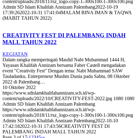
content/uploads/2018/11/rsz_logo-copy-1-300x100-1-300x100.png
Admin SD Islam Khalifah Annizam Palembang
2022-10-19
17:39:26
2022-10-31 17:41:04
MALAM BINA IMAN & TAQWA
(MABIT TAHUN 2022)
CREATIVITY FEST DI PALEMBANG INDAH
MALL TAHUN 2022
KEGIATAN
Dalam rangka memperingati Maulid Nabi Muhammad 1444 H,
Yayasan Khalifah Annizam bersama Faber Castell mengadakan
event "Creativity Fest" Dengan tema: Nabi Muhammad SAW
Tauladanku, Entrepreneur Muslim Dunia pada Sabtu, 08 Oktober
2022 di Palembang…
10 Oktober 2022
https://www.sdislamkhalifahannizam.sch.id/wp-
content/uploads/2022/10/CREATIVITY-FEST-2022.jpg
1080
1080
Admin SD Islam Khalifah Annizam Palembang
https://www.sdislamkhalifahannizam.sch.id/wp-
content/uploads/2018/11/rsz_logo-copy-1-300x100-1-300x100.png
Admin SD Islam Khalifah Annizam Palembang
2022-10-10
17:42:18
2022-10-31 17:43:56
CREATIVITY FEST DI
PALEMBANG INDAH MALL TAHUN 2022
Page 3 of 17
‹
1
2
3
4
5
›
»